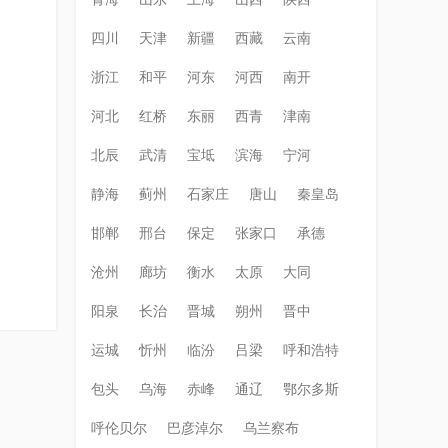
四川
天津
新疆
西藏
云南
浙江
和平
河东
河西
南开
河北
红桥
东丽
西青
津南
北辰
武清
宝坻
滨海
宁河
静海
蓟州
石家庄
唐山
秦皇岛
邯郸
邢台
保定
张家口
承德
沧州
廊坊
衡水
太原
大同
阳泉
长治
晋城
朔州
晋中
运城
忻州
临汾
吕梁
呼和浩特
包头
乌海
赤峰
通辽
鄂尔多斯
呼伦贝尔
巴彦淖尔
乌兰察布