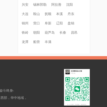
兴安
锡林郭勒
阿拉善
沈阳
大连
鞍山
抚顺
本溪
丹东
锦州
营口
阜新
辽阳
盘锦
铁岭
朝阳
葫芦岛
长春
昌邑
龙潭
船营
丰满
奋斗终身-
，西部，华中地域，